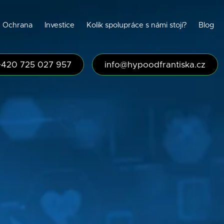
Ochrana
Investice
Kolik spolupráce s námi stojí?
Blog
+420 725 027 957
info@hypoodfrantiska.cz