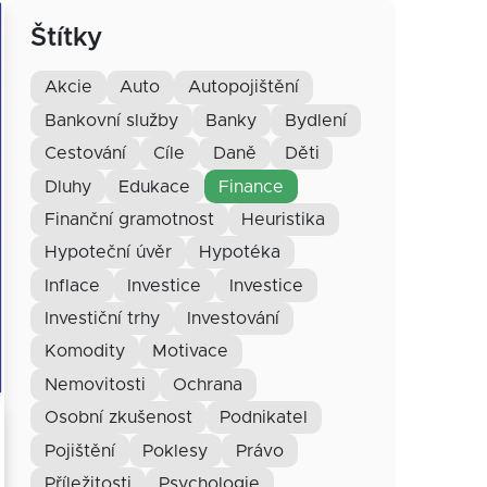
Štítky
akcie
auto
autopojištění
bankovní služby
banky
bydlení
cestování
cíle
daně
děti
dluhy
edukace
finance
finanční gramotnost
heuristika
hypoteční úvěr
hypotéka
inflace
investice
Investice
investiční trhy
investování
komodity
motivace
nemovitosti
ochrana
osobní zkušenost
podnikatel
pojištění
poklesy
právo
příležitosti
psychologie