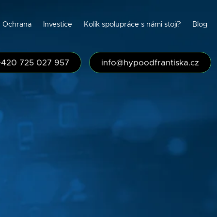
Ochrana
Investice
Kolik spolupráce s námi stojí?
Blog
+420 725 027 957
info@hypoodfrantiska.cz