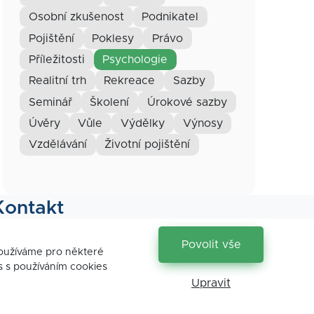
osobní zkušenost
podnikatel
pojištění
poklesy
právo
příležitosti
psychologie
realitní trh
rekreace
sazby
seminář
školení
úrokové sazby
úvěry
vůle
výdělky
výnosy
vzdělávání
životní pojištění
Kontakt
Povolit vše
používáme pro některé
s s používáním cookies
Upravit
ng. František Petrouš