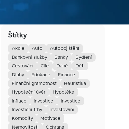
Štítky
akcie
auto
autopojištění
bankovní služby
banky
bydlení
cestování
cíle
daně
děti
dluhy
edukace
finance
finanční gramotnost
heuristika
hypoteční úvěr
hypotéka
inflace
investice
Investice
investiční trhy
investování
komodity
motivace
nemovitosti
ochrana